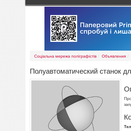
Соціальна мережа поліграфістів
Объявления
Полуавтоматический станок дл
О
Про
зап
К
Те