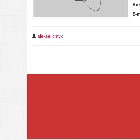
Ад
E-m
aleksei.cmyk