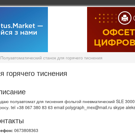
Полуавтоматический станок для горячего тиснения
я горячего тиснения
писание
даю полуавтомат для тиснения фольгой пневматический SLE 3000 
росу. tel +38 067 380 83 63 email polygraph_mex@mail.ru skype alek
онтакты
лефон:
0673808363