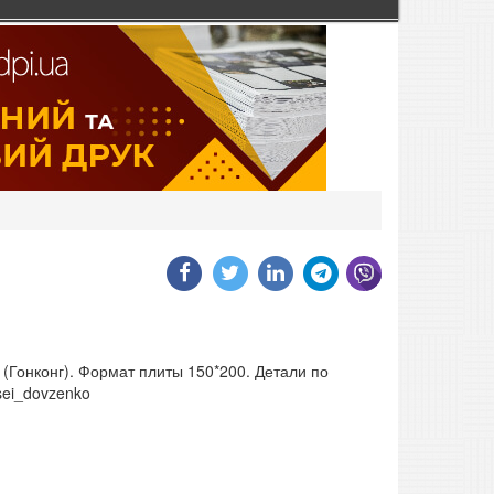
(Гонконг). Формат плиты 150*200. Детали по
sei_dovzenko