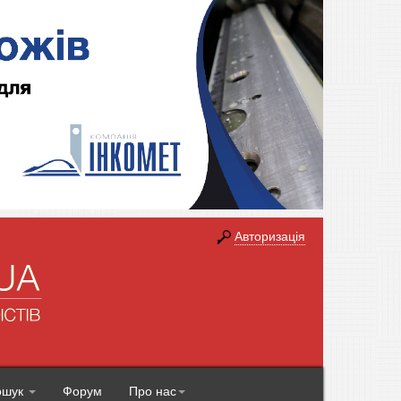
Авторизація
ошук
Форум
Про нас