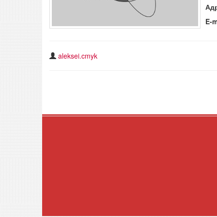
Ад
E-m
aleksei.cmyk