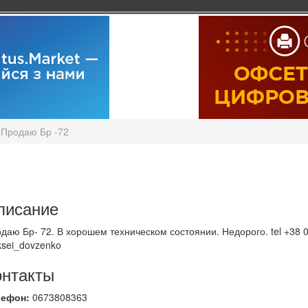
Продаю Бр -72
писание
даю Бр- 72. В хорошем техническом состоянии. Недорого. tel +38 0
ksei_dovzenko
онтакты
лефон:
0673808363