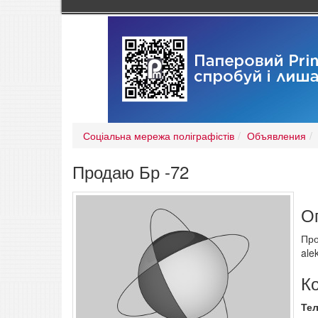
Соціальна мережа поліграфістів
Объявления
Продаю Бр -72
О
Про
ale
К
Те