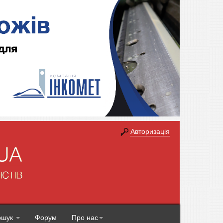
Авторизація
ошук
Форум
Про нас