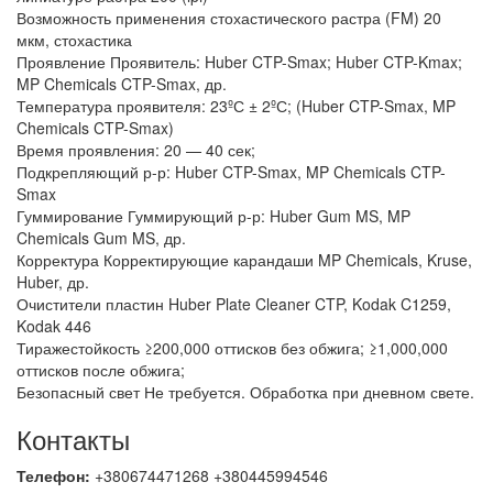
Возможность применения стохастического растра (FM) 20
мкм, стохастика
Проявление Проявитель: Huber CTP-Smax; Huber CTP-Kmax;
MP Chemicals CTP-Smax, др.
Температура проявителя: 23ºС ± 2ºС; (Huber CTP-Smax, MP
Chemicals CTP-Smax)
Время проявления: 20 — 40 сек;
Подкрепляющий р-р: Huber CTP-Smax, MP Chemicals CTP-
Smax
Гуммирование Гуммирующий р-р: Huber Gum MS, MP
Chemicals Gum MS, др.
Корректура Корректирующие карандаши MP Chemicals, Kruse,
Huber, др.
Очистители пластин Huber Plate Cleaner CTP, Kodak C1259,
Kodak 446
Тиражестойкость ≥200,000 оттисков без обжига; ≥1,000,000
оттисков после обжига;
Безопасный свет Не требуется. Обработка при дневном свете.
Контакты
Телефон:
+380674471268 +380445994546