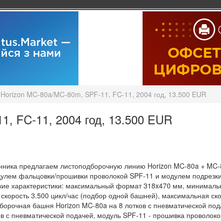
Horizon MC-80a/MC-80m, SPF-11, FC-11, 2004 год, 13.500 EUR
1, FC-11, 2004 год, 13.500 EUR
нника предлагаем листоподборочную линию Horizon MC-80a + MC-8
дулем фальцовки/прошивки проволокой SPF-11 и модулем подрезки п
ские характеристики: максимальный формат 318x470 мм, минималь
скорость 3.500 цикл/час (подбор одной башней), максимальная ско
борочная башня Horizon MC-80a на 8 лотков с пневматической по
в с пневматической подачей, модуль SPF-11 - прошивка проволокой 