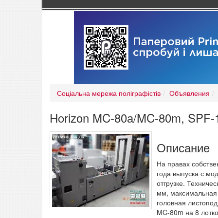
Соціальна мережа поліграфістів
Объявления
Horizon MC-80a/MC-80m, SPF-1
Описание
На правах собстве
года выпуска с мо
отгрузке. Техниче
мм, максимальная 
головная листопод
MC-80m на 8 лотко