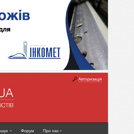
Авторизація
ошук
Форум
Про нас