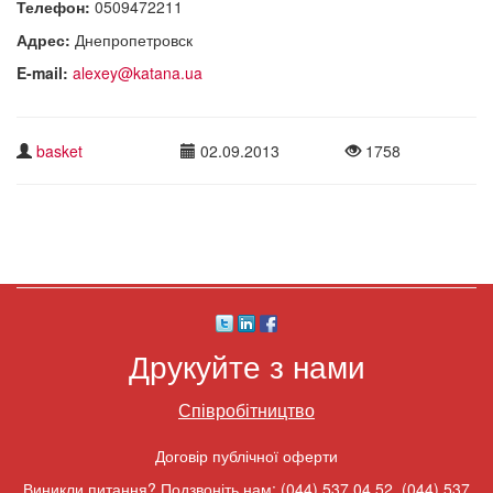
Телефон:
0509472211
Адрес:
Днепропетровск
E-mail:
alexey@katana.ua
basket
02.09.2013
1758
Друкуйте з нами
Співробітництво
Договір публічної оферти
Виникли питання? Подзвоніть нам:
(044) 537 04 52
,
(044) 537