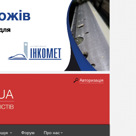
Авторизація
ошук
Форум
Про нас