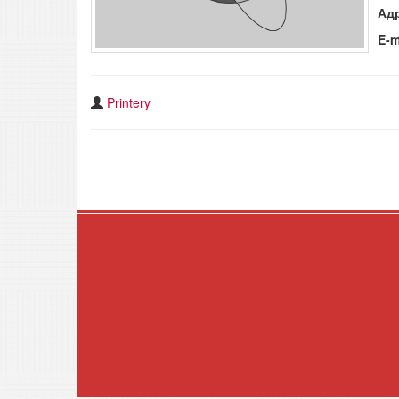
Ад
E-m
Printery