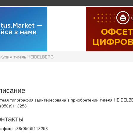
Купим тигель HEIDELBERG
писание
тная типография заинтересована в приобретении тигеля HEIDELBE
(050)9113258
онтакты
лефон:
+38(050)9113258