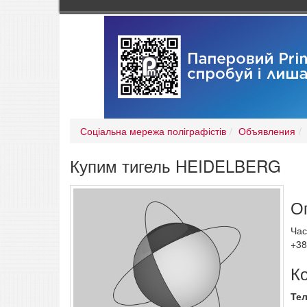
Соціальна мережа поліграфістів
Объявления
Купим тигель HEIDELBERG
О
Час
+38
К
Те