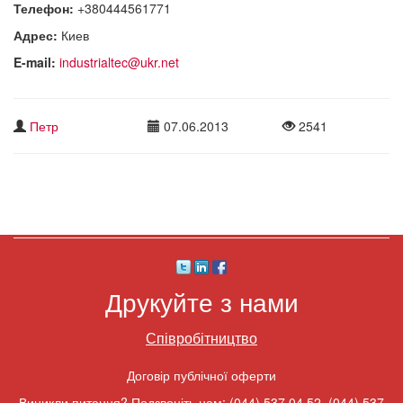
Телефон:
+380444561771
Адрес:
Киев
E-mail:
industrialtec@ukr.net
Петр
07.06.2013
2541
Друкуйте з нами
Співробітництво
Договір публічної оферти
Виникли питання? Подзвоніть нам:
(044) 537 04 52
,
(044) 537