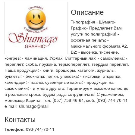
Описание
Типография «Шумаго-
График» Предлагает Вам
услуги по полиграфии! -
офсетная печать; -
максимального формата А2,
В2; - высечка, тиснение,
конгрев; - ламинация, Уфлак, глиттерный лак; - самоклейка; -
переплет: скоба, пружина, термопереплет, твердый переплет.
Наша продукция: - книги, брошюры, каталоги, журналы,
буклеты; - блокноты, папки, упаковка; - листовки, открытки,
календари; - пазлы, сувенирные карты; - продукция на
самоклейки; - и много другого. Гарантируем высокое качество
и реальные сроки. Будем рады сотрудничать! С уважением,
менеджер Карина. Тел. (057) 758-46-64, моб. (093) 744-70-11
e-mail: shumago@mail
Контакты
Телефон:
093-744-70-11