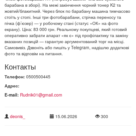
барабана в зборі). На межі закінчення чорний тонер K2 та
жовтий/блакитний. Через блок по барабану машина тимчасово
стоїть у стопі. Інші три фотобарабани, стрічка переносу та
пічка (ф’юзер) — у робочому стані (статус «ОК» на фото
екрану). Ціна: 83 000 грн. Реальному покупцеві, який готовий
оперативно забрати апарат «як є» під профілактику та заміну
вказаних позицій — гарантую аргументований торг на місці.
Самовивіз. Дзвоніть або пишіть у Telegram, надішлю додаткові
фото та відповім на питання.
Контакты
Телефон:
0500500445
Адрес:
E-mail:
Rudnik01@gmail.com
deonis_
15.06.2026
300