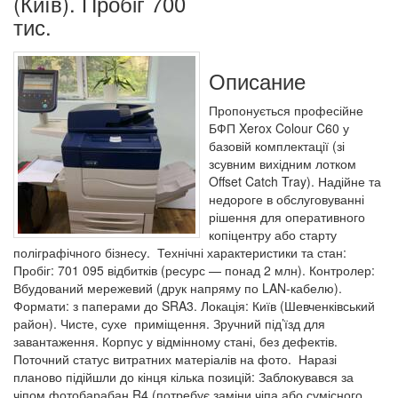
(Київ). Пробіг 700
тис.
Описание
Пропонується професійне
БФП Xerox Colour C60 у
базовій комплектації (зі
зсувним вихідним лотком
Offset Catch Tray). Надійне та
недороге в обслуговуванні
рішення для оперативного
копіцентру або старту
поліграфічного бізнесу. Технічні характеристики та стан:
Пробіг: 701 095 відбитків (ресурс — понад 2 млн). Контролер:
Вбудований мережевий (друк напряму по LAN-кабелю).
Формати: з паперами до SRA3. Локація: Київ (Шевченківський
район). Чисте, сухе приміщення. Зручний під’їзд для
завантаження. Корпус у відмінному стані, без дефектів.
Поточний статус витратних матеріалів на фото. Наразі
планово підійшли до кінця кілька позицій: Заблокувався за
чіпом фотобарабан R4 (потребує заміни чіпа або сумісного