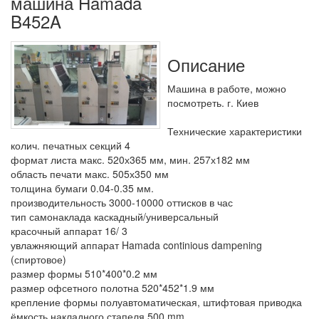
машина Hamada
B452A
Описание
Машина в работе, можно
посмотреть. г. Киев
Технические характеристики
колич. печатных секций 4
формат листа макс. 520х365 мм, мин. 257х182 мм
область печати макс. 505х350 мм
толщина бумаги 0.04-0.35 мм.
производительность 3000-10000 оттисков в час
тип самонаклада каскадный/универсальный
красочный аппарат 16/ 3
увлажняющий аппарат Hamada continious dampening
(спиртовое)
размер формы 510*400*0.2 мм
размер офсетного полотна 520*452*1.9 мм
крепление формы полуавтоматическая, штифтовая приводка
ёмкость накладного стапеля 500 mm