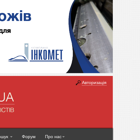
Авторизація
ошук
Форум
Про нас