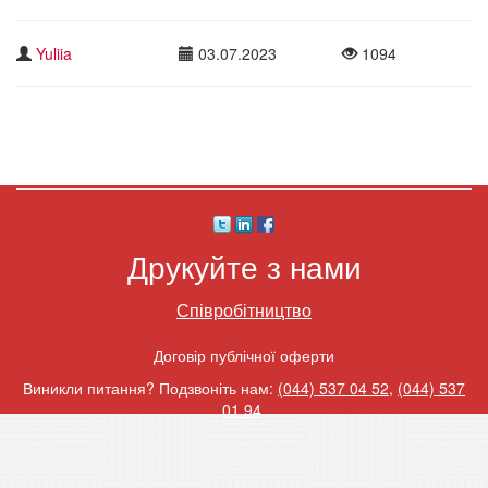
Yuliia
03.07.2023
1094
Друкуйте з нами
Співробітництво
Договір публічної оферти
Виникли питання? Подзвоніть нам:
(044) 537 04 52
,
(044) 537
01 94
.