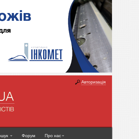
Авторизація
ошук
Форум
Про нас