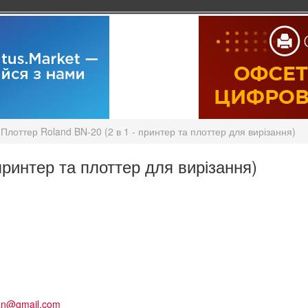
Плоттер Roland BN-20 (2 в 1 - принтер та плоттер для вирізання)
принтер та плоттер для вирізання)
tan@gmail.com