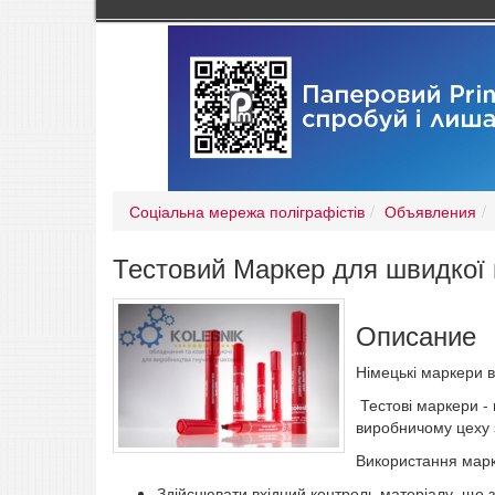
Соціальна мережа поліграфістів
Объявления
Тестовий Маркер для швидкої пе
Описание
Німецькі маркери 
Тестові маркери - 
виробничому цеху з
Використання марк
Здійснювати вхідний контроль матеріалу, що з