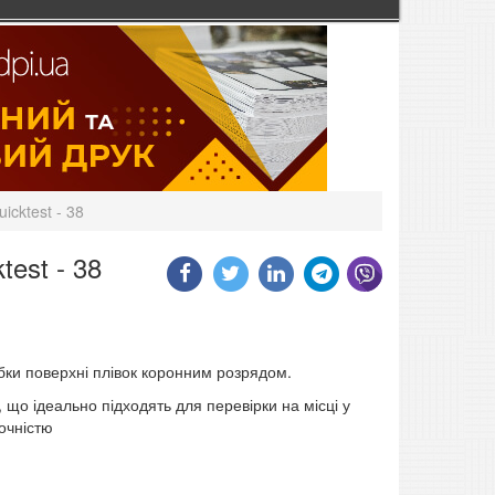
icktest - 38
test - 38
бки поверхні плівок коронним розрядом.
що ідеально підходять для перевірки на місці у
точністю