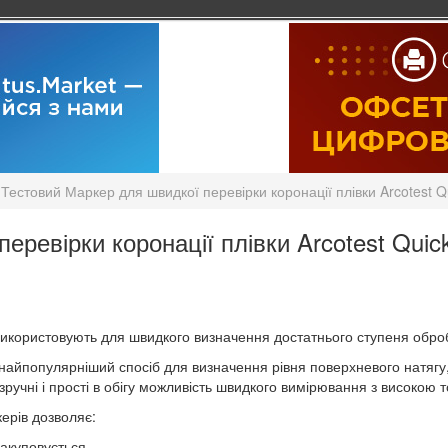
Тестовий Маркер для швидкої перевірки коронації плівки Arcotest Qu
ревірки коронації плівки Arcotest Quick
використовують для швидкого визначення достатнього ступеня обро
найпопулярніший спосіб для визначення рівня поверхневого натягу, 
ручні і прості в обігу можливість швидкого вимірювання з високою 
ерів дозволяє:
акуповується.