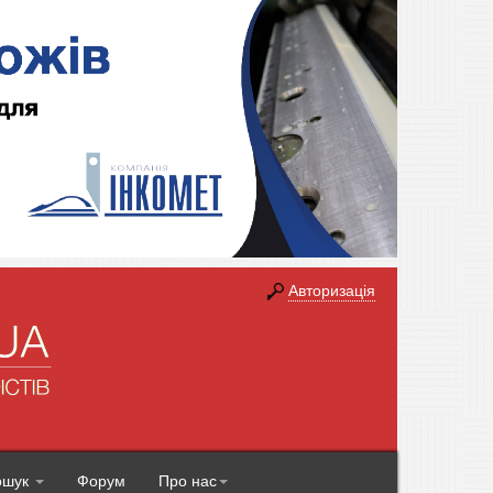
Авторизація
ошук
Форум
Про нас