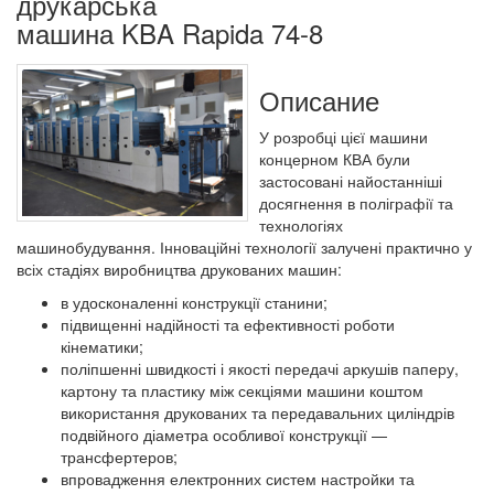
друкарська
машина KBA Rapida 74-8
Описание
У розробці цієї машини
концерном КВА були
застосовані найостанніші
досягнення в поліграфії та
технологіях
машинобудування. Інноваційні технології залучені практично у
всіх стадіях виробництва друкованих машин:
в удосконаленні конструкції станини;
підвищенні надійності та ефективності роботи
кінематики;
поліпшенні швидкості і якості передачі аркушів паперу,
картону та пластику між секціями машини коштом
використання друкованих та передавальних циліндрів
подвійного діаметра особливої ​​конструкції —
трансфертеров;
впровадження електронних систем настройки та