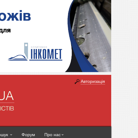
Авторизація
ошук
Форум
Про нас