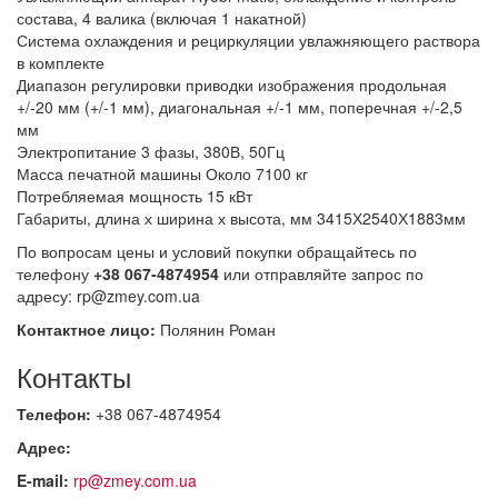
состава, 4 валика (включая 1 накатной)
Система охлаждения и рециркуляции увлажняющего раствора
в комплекте
Диапазон регулировки приводки изображения продольная
+/-20 мм (+/-1 мм), диагональная +/-1 мм, поперечная +/-2,5
мм
Электропитание 3 фазы, 380В, 50Гц
Масса печатной машины Около 7100 кг
Потребляемая мощность 15 кВт
Габариты, длина х ширина х высота, мм 3415Х2540Х1883мм
По вопросам цены и условий покупки обращайтесь по
телефону
+38 067-4874954
или отправляйте запрос по
адресу: rp@zmey.com.ua
Контактное лицо:
Полянин Роман
Контакты
Телефон:
+38 067-4874954
Адрес:
E-mail:
rp@zmey.com.ua