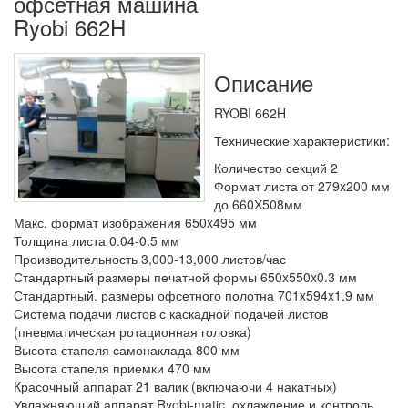
офсетная машина
Ryobi 662H
Описание
RYOBI 662H
Технические характеристики:
Количество секций 2
Формат листа от 279x200 мм
до 660Х508мм
Макс. формат изображения 650x495 мм
Толщина листа 0.04-0.5 мм
Производительность 3,000-13,000 листов/час
Стандартный размеры печатной формы 650x550x0.3 мм
Стандартный. размеры офсетного полотна 701x594x1.9 мм
Система подачи листов с каскадной подачей листов
(пневматическая ротационная головка)
Высота стапеля самонаклада 800 мм
Высота стапеля приемки 470 мм
Красочный аппарат 21 валик (включаючи 4 накатных)
Увлажняющий аппарат Ryobi-matic, охлаждение и контроль