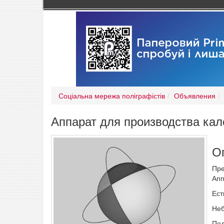
Соціальна мережа поліграфістів
Объявления
Аппарат для производства кал
О
Пре
Апп
Ест
Неб
Под