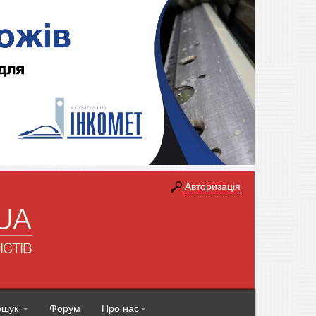
Авторизація
ошук
Форум
Про нас