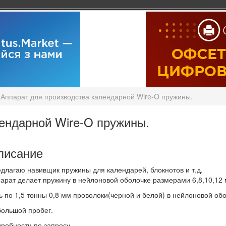
Аппарат для производства календарной Wire-O пружины.
ендарной Wire-O пружины.
писание
длагаю навивщик пружины для календарей, блокнотов и т.д.
арат делает пружину в нейлоновой оболочке размерами 6,8,10,12
ь по 1,5 тонны 0,8 мм проволоки(черной и белой) в нейлоновой обо
ольшой пробег.
робности по запросу.