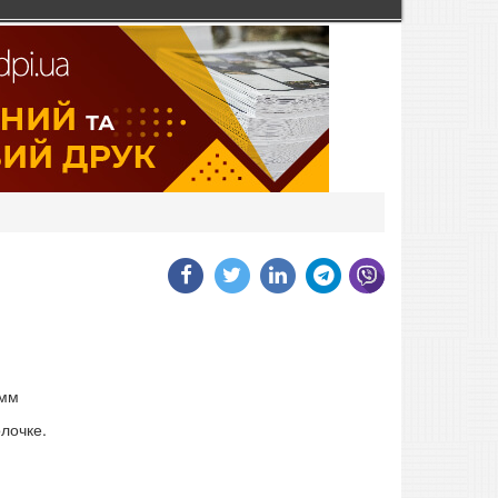
 мм
лочке.