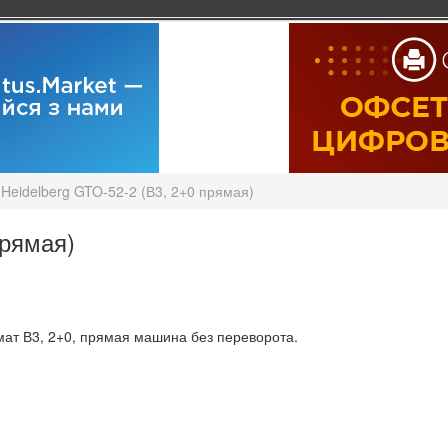
Heidelberg GTO-52-2 (В3, 2+0 прямая)
прямая)
мат В3, 2+0, прямая машина без переворота.