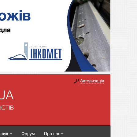
Авторизація
ошук
Форум
Про нас