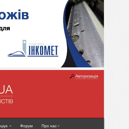
Авторизація
ошук
Форум
Про нас