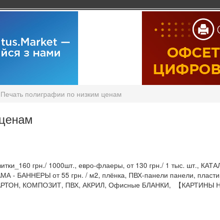
Печать полиграфии по низким ценам
 ценам
итки_160 грн./ 1000шт., евро-флаеры, от 130 грн./ 1 тыс. шт., КАТ
- БАННЕРЫ от 55 грн. / м2, плёнка, ПВХ-панели панели, пластик
РТОН, КОМПОЗИТ, ПВХ, АКРИЛ, Офисные БЛАНКИ, 【КАРТИНЫ НА Х