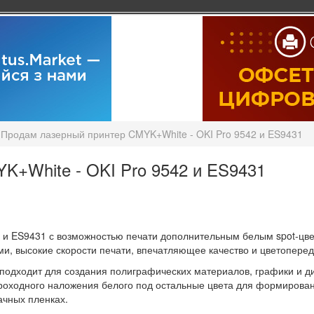
Продам лазерный принтер CMYK+White - OKI Pro 9542 и ES9431
K+White - OKI Pro 9542 и ES9431
и ES9431 с возможностью печати дополнительным белым spot-цве
ми, высокие скорости печати, впечатляющее качество и цветоперед
подходит для создания полиграфических материалов, графики и д
роходного наложения белого под остальные цвета для формирова
ачных пленках.