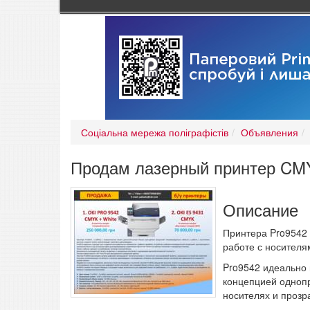
Соціальна мережа поліграфістів
Объявления
Продам лазерный принтер CMY
Описание
Принтера Pro9542 
работе с носителя
Pro9542 идеально 
концепцией одноп
носителях и прозр