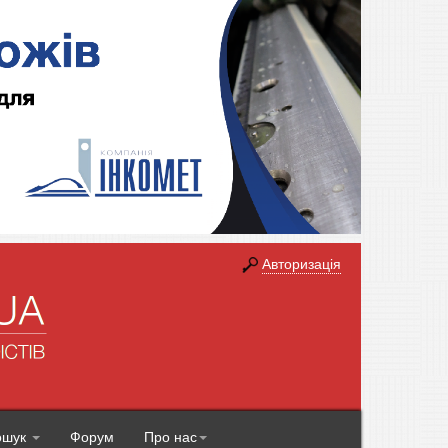
Авторизація
ошук
Форум
Про нас