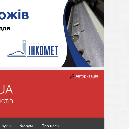
Авторизація
ошук
Форум
Про нас