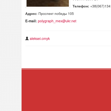
Телефон:
+38(067)134
Адрес:
Проспект победы 105
E-mail:
polygraph_mex@ukr.net
aleksei.cmyk