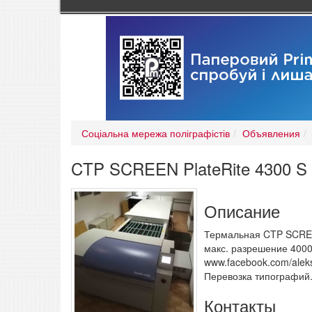
Соціальна мережа поліграфістів
Объявления
CTP SCREEN PlateRite 4300 S 
Описание
Термальная CTP SCREEN
макс. разрешение 4000 
www.facebook.com/alek
Перевозка типографий
Контакты