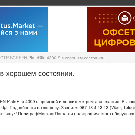
CTP SCREEN PlateRite 4300 S в хорошем состоянии.
в хорошем состоянии.
 PlateRite 4300 c проявкой и денситометром для пластин. Высок
dpi. Подробности по запросу. Звоните: 067 13 4 13 13 (Viber, Tel
sei.cmyk/ ПолиграфМонтаж Поставки полиграфического оборудован
.