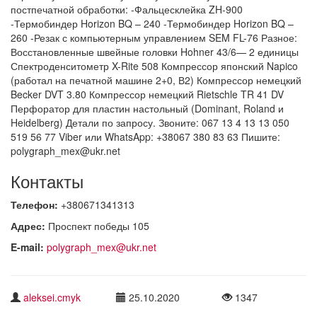
постпечатной обработки: -Фальцесклейка ZH-900
-Термобиндер Horizon BQ – 240 -Термобиндер Horizon BQ –
260 -Резак с компьютерным управлением SEM FL-76 Разное:
Восстановленные швейные головки Hohner 43/6— 2 единицы
Спектроденситометр X-Rite 508 Компрессор японский Napico
(работал на печатной машине 2+0, В2) Компрессор немецкий
Becker DVT 3.80 Компрессор немецкий Rietschle TR 41 DV
Перфоратор для пластин настольный (Dominant, Roland и
Heidelberg) Детали по запросу. Звоните: 067 13 4 13 13 050
519 56 77 Viber или WhatsApp: +38067 380 83 63 Пишите:
polygraph_mex@ukr.net
Контакты
Телефон:
+380671341313
Адрес:
Проспект победы 105
E-mail:
polygraph_mex@ukr.net
aleksei.cmyk
25.10.2020
1347