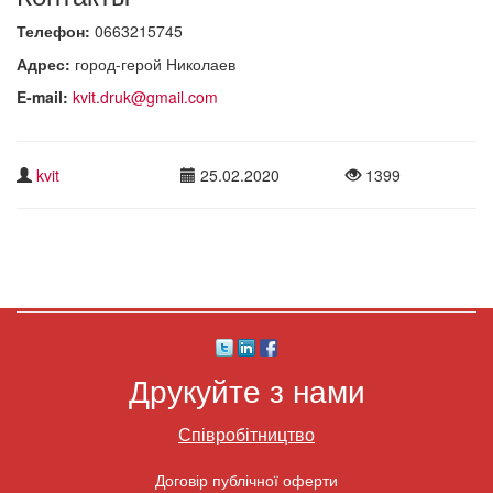
Телефон:
0663215745
Адрес:
город-герой Николаев
E-mail:
kvit.druk@gmail.com
kvit
25.02.2020
1399
Друкуйте з нами
Співробітництво
Договір публічної оферти