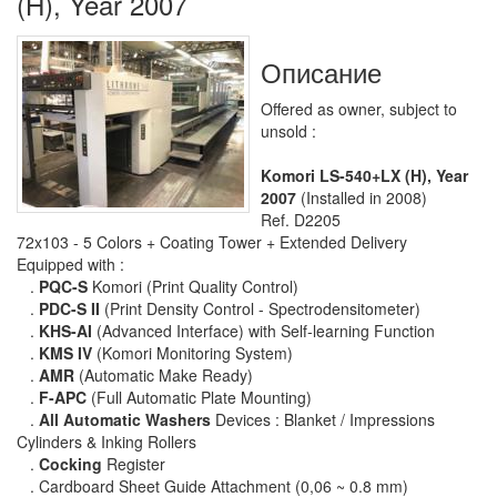
(H), Year 2007
Описание
Offered as owner, subject to
unsold :
Komori LS-540+LX (H), Year
2007
(Installed in 2008)
Ref. D2205
72x103 - 5 Colors + Coating Tower + Extended Delivery
Equipped with :
.
PQC-S
Komori (Print Quality Control)
.
PDC-S II
(Print Density Control - Spectrodensitometer)
.
KHS-AI
(Advanced Interface) with Self-learning Function
.
KMS IV
(Komori Monitoring System)
.
AMR
(Automatic Make Ready)
.
F-APC
(Full Automatic Plate Mounting)
.
All Automatic Washers
Devices : Blanket / Impressions
Cylinders & Inking Rollers
.
Cocking
Register
. Cardboard Sheet Guide Attachment (0,06 ~ 0.8 mm)