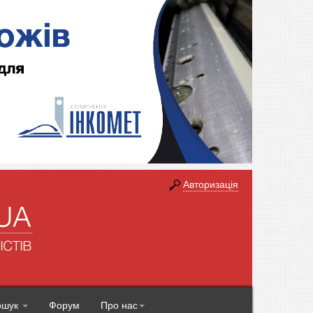
Авторизація
ошук
Форум
Про нас