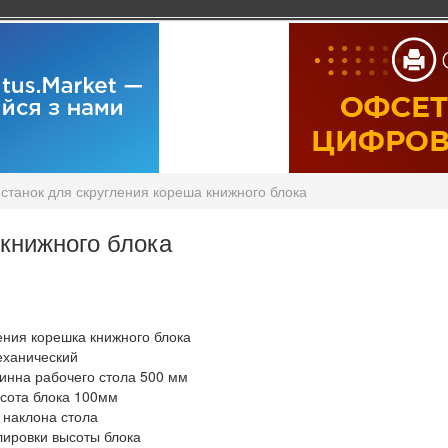
станок для скругления кореша книжного блока
 книжного блока
ния корешка книжного блока
еханический
инна рабочего стола 500 мм
сота блока 100мм
 наклона стола
лировки высоты блока