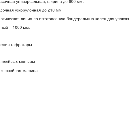
расочная универсальная, ширина до 600 мм.
асочная узкорулонная до 210 мм
матическая линия по изготовлению бандерольных колец для упаков
ный – 1000 мм.
вления гофротары
ошвейные машины.
локошвейная машина