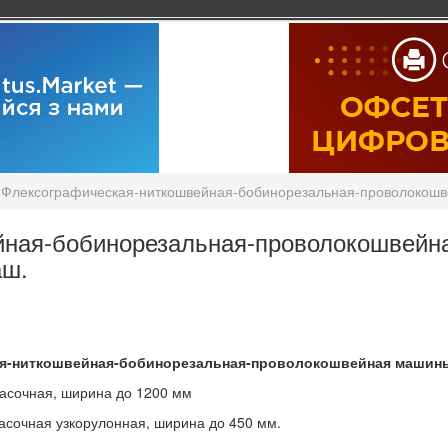
Флексографическая-ниткошвейная-бобинорезальная-проволокош
йная-бобинорезальная-проволокошвей
аш.
я-ниткошвейная-бобинорезальная-проволокошвейная маши
расочная, ширина до 1200 мм
асочная узкорулонная, ширина до 450 мм.