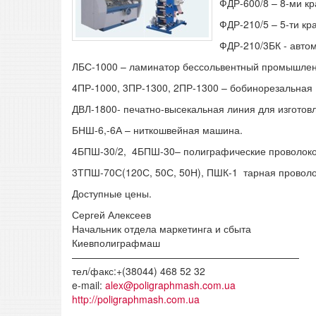
ФДР-600/8 – 8-ми к
ФДР-210/5 – 5-ти кр
ФДР-210/3БК - авто
ЛБС-1000 – ламинатор бессольвентный промышлен
4ПР-1000, 3ПР-1300, 2ПР-1300 – бобинорезальная
ДВЛ-1800- печатно-высекальная линия для изгото
БНШ-6,-6А – ниткошвейная машина.
4БПШ-30/2, 4БПШ-30– полиграфические проволок
3ТПШ-70С(120С, 50С, 50Н), ПШК-1 тарная прово
Доступные цены.
Сергей Алексеев
Начальник отдела маркетинга и сбыта
Киевполиграфмаш
———————————————————————
тел/факс:+(38044) 468 52 32
e-mail:
alex@poligraphmash.com.ua
http://poligraphmash.com.ua