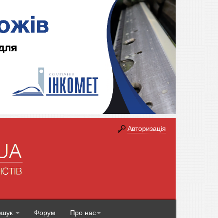
Авторизація
ошук
Форум
Про нас