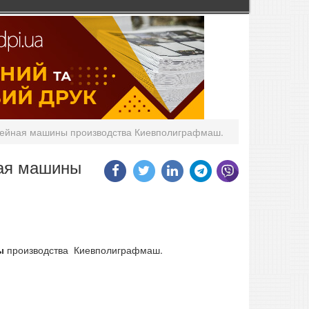
вейная машины производства Киевполиграфмаш.
ная машины
ны
производства Киевполиграфмаш.