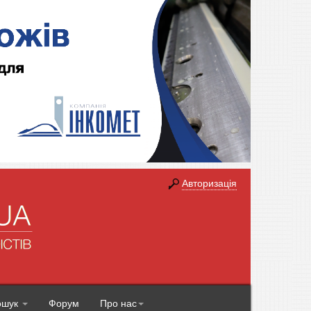
Авторизація
ошук
Форум
Про нас