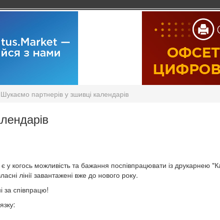
Шукаємо партнерів у зшивці календарів
алендарів
 є у когось можливість та бажання поспівпрацювати із друкарнею "Ка
ласні лінії завантажені вже до нового року.
і за співпрацю!
язку: