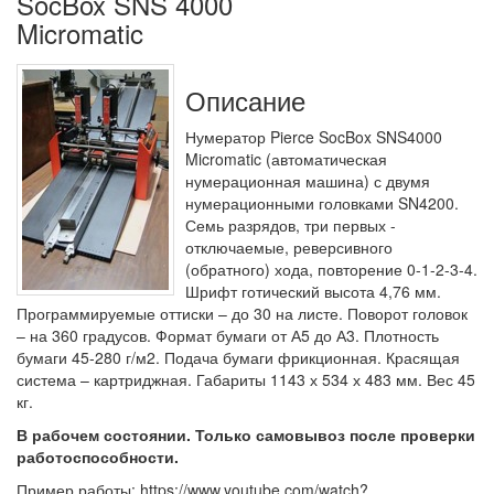
SocBox SNS 4000
Micromatic
Описание
Нумератор Pierce SocBox SNS4000
Micromatic (автоматическая
нумерационная машина) с двумя
нумерационными головками SN4200.
Семь разрядов, три первых -
отключаемые, реверсивного
(обратного) хода, повторение 0-1-2-3-4.
Шрифт готический высота 4,76 мм.
Программируемые оттиски – до 30 на листе. Поворот головок
– на 360 градусов. Формат бумаги от А5 до А3. Плотность
бумаги 45-280 г/м2. Подача бумаги фрикционная. Красящая
система – картриджная. Габариты 1143 х 534 х 483 мм. Вес 45
кг.
В рабочем состоянии. Только самовывоз после проверки
работоспособности.
Пример работы: https://www.youtube.com/watch?