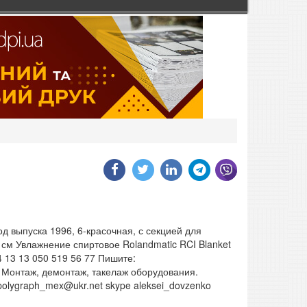
 выпуска 1996, 6-красочная, с секцией для
 см Увлажнение спиртовое Rolandmatic RCI Blanket
4 13 13 050 519 56 77 Пишите:
 Монтаж, демонтаж, такелаж оборудования.
polygraph_mex@ukr.net skype aleksei_dovzenko