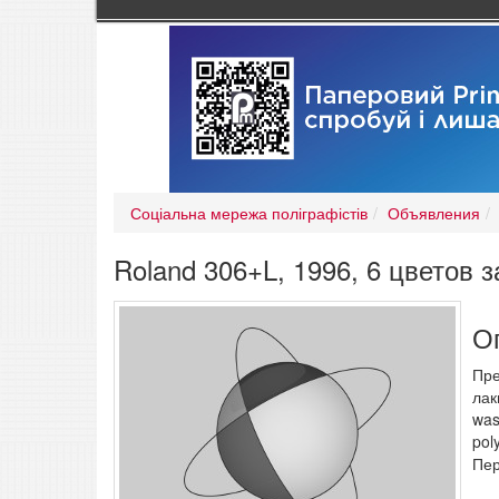
Соціальна мережа поліграфістів
Объявления
Roland 306+L, 1996, 6 цветов з
О
Пре
лак
was
pol
Пер