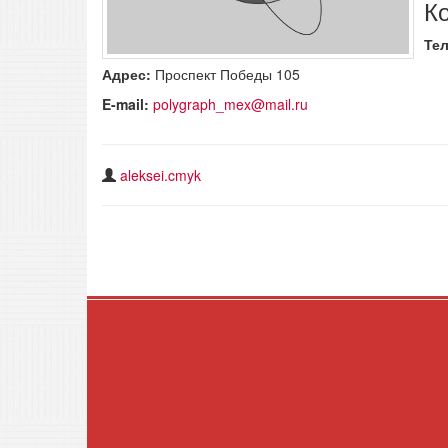
К
Те
Адрес:
Проспект Победы 105
E-mail:
polygraph_mex@mail.ru
aleksei.cmyk