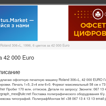
Roland 306+L, 1996, 6 цветов за 42 000 Euro
а 42 000 Euro
писание
длагаю офсетную печатную машину Roland 306+L, 42 000 EURO Год
ировки. Печать 1+5, 2+4 или 6+0. Формат максимальный 58 см х 73
her Пробег 170 млн. оттисков. Детали по запросу: Звоните: 067 13 
ygraph_mex@ukr.net Поставка полиграфического оборудования б/у.
евозка типографий. ПолиграфМонтаж tel +38 067 13 4 13 13 email 