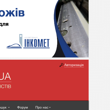
Авторизація
ошук
Форум
Про нас