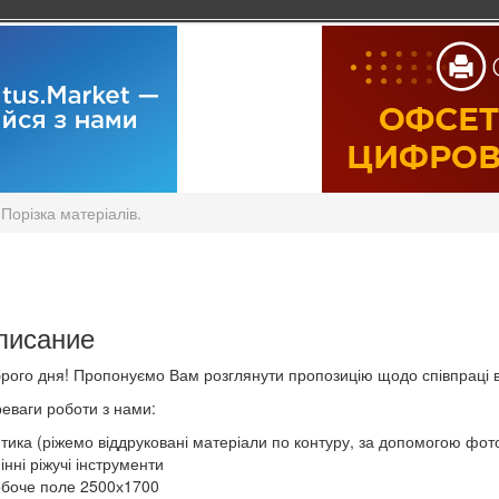
Порізка матеріалів.
писание
рого дня! Пропонуємо Вам розглянути пропозицію щодо співпраці ві
еваги роботи з нами:
птика (ріжемо віддруковані матеріали по контуру, за допомогою фот
мінні ріжучі інструменти
обоче поле 2500х1700