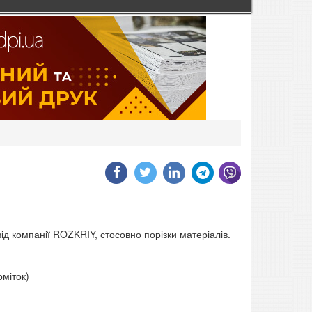
д компанії ROZKRIY, стосовно порізки матеріалів.
оміток)