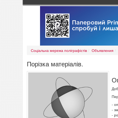
Соціальна мережа поліграфістів
Объявления
Порізка матеріалів.
О
Доб
Пер
- о
- з
- р