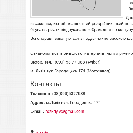
- в
- б
Дек
високошвидкісний планшетний розкрійник, який не 
бігувати, різати віддруковане зображення по контур
Всі операції виконуються з надзвичайно високою шви
Ознайомитись із більшістю матеріалів, які ми ріжемо 
Віктор, тел.: (099) 53 77 988 (+viber)
м. Львів вул.Городоцька 174 (Мотозавод)
Контакты
Телефон:
+38(099)5377988
Адрес:
м.Львів вул. Городоцька 174
E-mail:
rozkriy.v@gmail.com
rozkriy