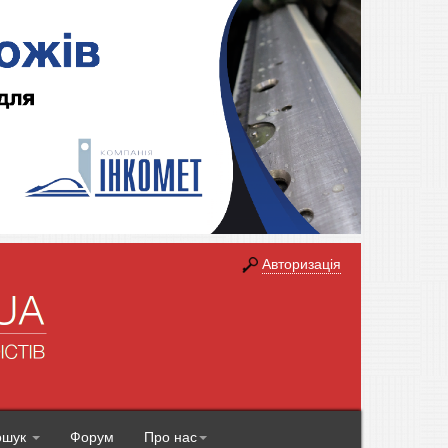
Авторизація
ошук
Форум
Про нас