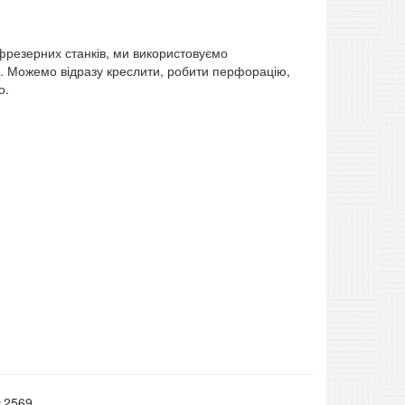
 фрезерних станків, ми використовуємо
х. Можемо відразу креслити, робити перфорацію,
о.
2569