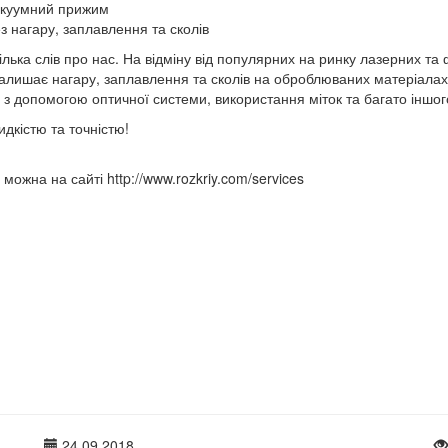
акуумний прижим
ез нагару, заплавлення та сколів
ілька слів про нас. На відміну від популярних на ринку лазерних та
залишає нагару, заплавлення та сколів на оброблюваних матеріала
у з допомогою оптичної системи, використання міток та багато іншог
дкістю та точністю!
можна на сайті http://www.rozkriy.com/services
24.09.2018