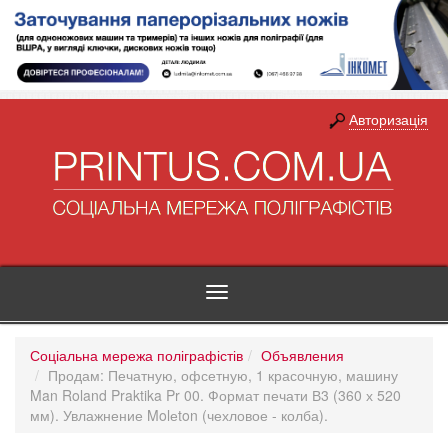
Авторизація
Toggle
navigation
Соціальна мережа поліграфістів
Объявления
Продам: Печатную, офсетную, 1 красочную, машину
Man Roland Praktika Pr 00. Формат печати В3 (360 х 520
мм). Увлажнение Molеton (чехловое - колба).