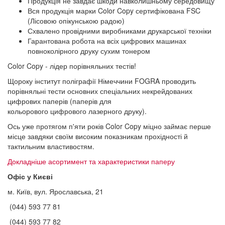
Продукція не завдає шкоди навколишньому середовищу
Вся продукція марки Color Copy сертифікована FSC
(Лісовою опікунською радою)
Схвалено провідними виробниками друкарської техніки
Гарантована робота на всіх цифрових машинах
повноколірного друку сухим тонером
Color Copy - лідер порівняльних тестів!
Щороку інститут поліграфії Німеччини FOGRA проводить
порівняльні тести основних спеціальних некрейдованих
цифрових паперів (паперів для
кольорового цифрового лазерного друку).
Ось уже протягом п'яти років Color Copy міцно займає перше
місце завдяки своїм високим показникам прохідності й
тактильним властивостям.
Докладніше асортимент та характеристики паперу
Офіс у Києві
м. Київ, вул. Ярославська, 21
(044) 593 77 81
(044) 593 77 82