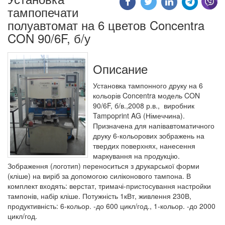
тампопечати
полуавтомат на 6 цветов Concentra
CON 90/6F, б/у
Описание
Установка тампонного друку на 6
кольорів Concentra модель CON
90/6F, б/в.,2008 р.в., виробник
Tampoprint AG (Німеччина).
Призначена для напівавтоматичного
друку 6-кольорових зображень на
твердих поверхнях, нанесення
маркування на продукцію.
Зображення (логотип) переноситься з друкарської форми
(кліше) на виріб за допомогою силіконового тампона. В
комплект входять: верстат, тримачі-пристосування настройки
тампонів, набір кліше. Потужність 1кВт, живлення 230В,
продуктивність: 6-кольор. -до 600 цикл/год., 1-кольор. -до 2000
цикл/год.