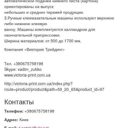
автоматической подачей нижнего листа (картона)
ориентированы на выпуск
небольших и средних тиражей продукции.
3.Ручные клеемазательные машины используют верхнюю
либо нижнюю клеевую
ванну. Машины комплектуются калландром для
окончательной припрессовки.
Ширина материалов: от 500 до 1700 мм.
Компания «Виктория Трейдинг»
Тел. +380675758198
Skype: vadim_zubko
www.victoria-print.com.ua
http://victoria-print.com.ua/index.php?
route=product/product&path=59_20_65&product_id=97
Контакты
Телефон:
+380675758198
Адрес:
Киев
E-mail:
t-nataly@ukr.net