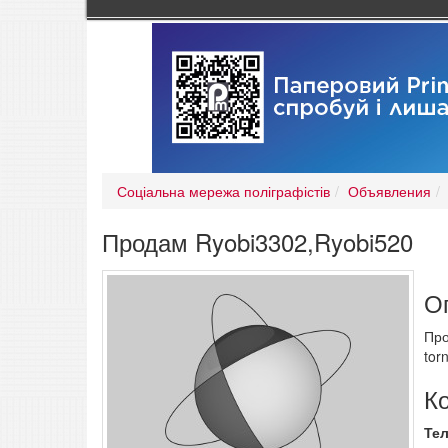
Соціальна мережа поліграфістів
Объявления
Продам Ryobi3302,Ryobi520
О
Про
tor
К
Те