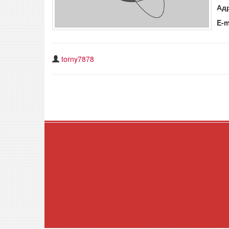
Ад
E-m
torny7878