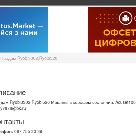
Продам Ryobi3302,Ryobi520
писание
дам Ryobi3302,Ryobi520 Машины в хорошем состоянии. Acuset1000, 
ny7878@bk.ru
онтакты
лефон:
067 755 30 39