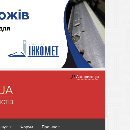
Авторизація
ошук
Форум
Про нас