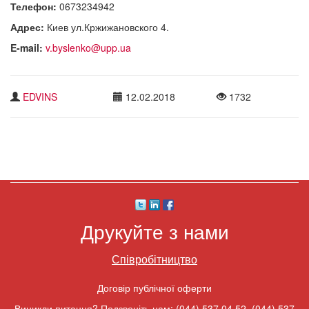
Телефон:
0673234942
Адрес:
Киев ул.Кржижановского 4.
E-mail:
v.byslenko@upp.ua
EDVINS
12.02.2018
1732
Друкуйте з нами
Співробітництво
Договір публічної оферти
Виникли питання? Подзвоніть нам:
(044) 537 04 52
,
(044) 537