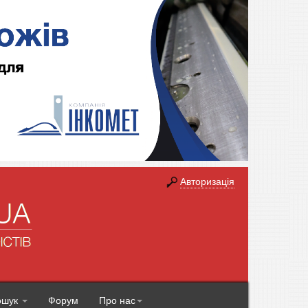
Авторизація
ошук
Форум
Про нас