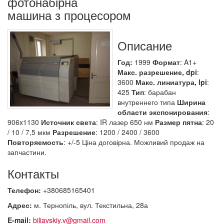
фотонабірна
машина з процесором
Описание
Год:
1999
Формат
: A1+
Макс. разрешение, dpi
:
3600
Макс. линиатура, lpi
:
425
Тип
: барабан
внутреннего типа
Ширина
области экспонирования
:
906x1130
Источник света
: IR лазер 650 нм
Размер пятна
: 20
/ 10 / 7,5 мкм
Разрешение
: 1200 / 2400 / 3600
Повторяемость
: +/-5 Ціна договірна. Можливий продаж на
запчастини.
Контакты
Телефон:
+380685165401
Адрес:
м. Тернопіль, вул. Текстильна, 28а
E-mail:
biliavskiy.v@gmail.com