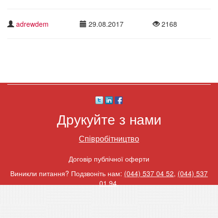
adrewdem
29.08.2017
2168
Друкуйте з нами
Співробітництво
Договір публічної оферти
Виникли питання? Подзвоніть нам:
(044) 537 04 52
,
(044) 537
01 94
.