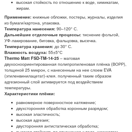
высокая стойкость по отношению к воде, химикатам,
жирам.
Применение:
книжные обложки, постеры, журналы, изделия
из бумаги/картона, упаковка.
Температура нанесения:
90–120° С.
Дальнейшие отделочные процессы:
тиснение фольгой,
УФ-лакирование, биговка, фальцовка, высечка.
Температура хранения:
до 30° С.
Влажность воздуха:
55±5°С
Thermo Matt FSD-TM-14-25
– матовая
двухосноориентированная полипропиленовая плёнка (ВОРР),
толщиной 25 микрон, с нанесенным на нее слоем EVA
(этиленвинилацетат)-клея. полученный таким образом
адгезионный слой активируется под воздействием
температуры.
Характеристики плёнки:
равномерное поверхностное натяжение;
двухсторонняя обработка коронным разрядом;
высокая эластичность;
высокая адгезия;
двусторонняя антистатическая обработка;
высокая стойкость по отношению к воде, химикатам,