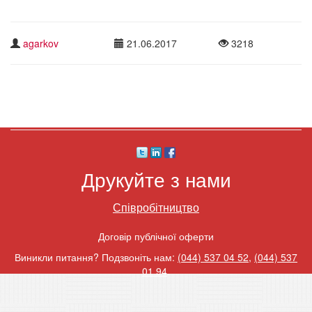
agarkov
21.06.2017
3218
Друкуйте з нами
Співробітництво
Договір публічної оферти
Виникли питання? Подзвоніть нам:
(044) 537 04 52
,
(044) 537
01 94
.