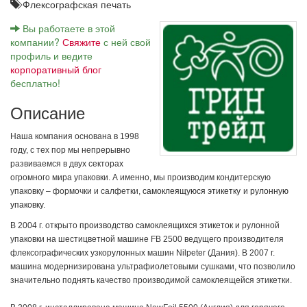
Флексографская печать
Вы работаете в этой
компании?
Свяжите
с ней свой
профиль и ведите
корпоративный блог
бесплатно!
Описание
Наша компания основана в 1998
году, с тех пор мы непрерывно
развиваемся в двух секторах
огромного мира упаковки. А именно, мы производим кондитерскую
упаковку – формочки и салфетки,
самоклеящуюся этикетку
и
рулонную
упаковку
.
В 2004 г. открыто
производство самоклеящихся этикеток
и рулонной
упаковки на шестицветной машине FB 2500 ведущего производителя
флексографических узкорулонных машин Nilpeter (Дания). В 2007 г.
машина модернизирована ультрафиолетовыми сушками, что позволило
значительно поднять качество производимой самоклеящейся этикетки.