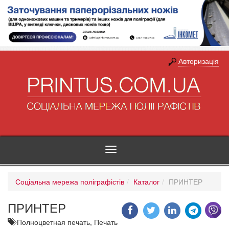
Авторизація
Toggle
navigation
Соціальна мережа поліграфістів
Каталог
ПРИНТЕР
ПРИНТЕР
Полноцветная печать,
Печать