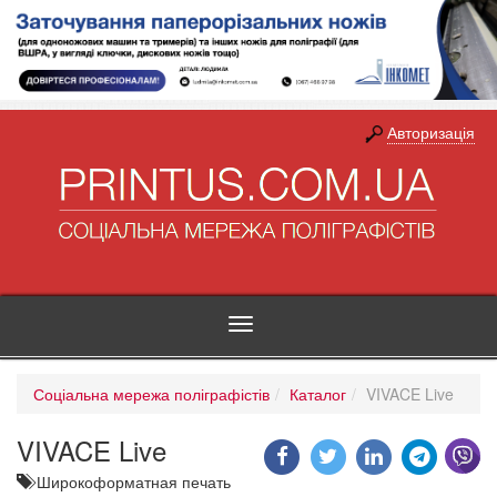
Авторизація
Toggle
navigation
Соціальна мережа поліграфістів
Каталог
VIVACE Live
VIVACE Live
Широкоформатная печать