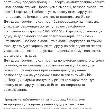
постійному продажу понад 800 асортиментних позицій чорних
і кольорових стрічок. Пропонуємо смоляні, восково-смоляні та
воскові стрічки, які забезпечують високу якість друку на
паперових і плівкових етикетках та пластикових бірках.
Для друку терміну придатності безпосередньо на плівкових
упаковках рекомендуємо групу термотрансферних
фарбувальних стрічок «inline printing». Стрічки підготовлені до
друку за допомогою промислових принтерів (роликових
штемпелів). Восково-смоляні та смоляні фарбувальні стрічки
гарантують дуже хорошу якість друку на всіх видах плівкових
упаковок, що використовуються на ринку, в тому числі таких,
що вже містять друк.
Для друку терміну придатності за допомогою гарячого штампа
рекомендуємо смоляну фарбувальну плівку. Калька для
гарячого штампування призначена для друкування
безпосередньо на упаковках з пластмаси типу «flexible
packaging». Стрічка доступна у різних кольорах гарантує
високу якість друку, високу стійкість на стирання та
розмазування.
Програмне забезпечення та інформаційні системи
— програми для проектування і друку етикеток на
термотрансферних принтерах в комплекті з принтером.