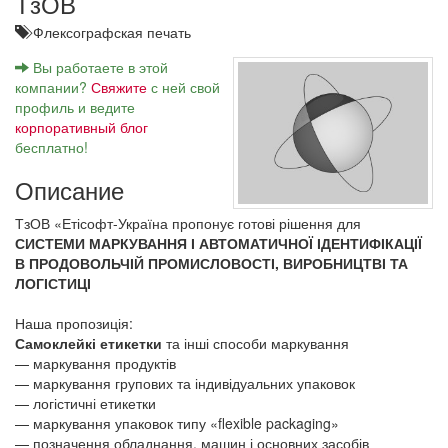
ТзОВ
Флексографская печать
Вы работаете в этой
компании?
Свяжите
с ней свой
профиль и ведите
корпоративный блог
бесплатно!
Описание
ТзОВ «Етісофт-Україна пропонує готові рішення для
СИСТЕМИ МАРКУВАННЯ І АВТОМАТИЧНОЇ ІДЕНТИФІКАЦІЇ
В ПРОДОВОЛЬЧІЙ ПРОМИСЛОВОСТІ, ВИРОБНИЦТВІ ТА
ЛОГІСТИЦІ
Наша пропозиція:
Самоклейкі етикетки
та інші способи маркування
— маркування продуктів
— маркування групових та індивідуальних упаковок
— логістичні етикетки
— маркування упаковок типу «flexible packaging»
— позначення обладнання, машин і основних засобів