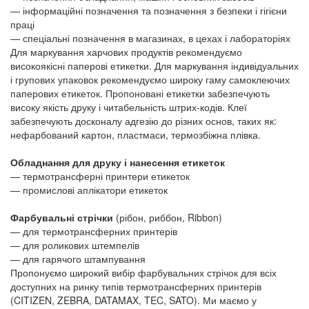
— інформаційні позначення та позначення з безпеки і гігієни
праці
— спеціальні позначення в магазинах, в цехах і лабораторіях
Для маркування харчових продуктів рекомендуємо
високоякісні паперові етикетки. Для маркування індивідуальних
і групових упаковок рекомендуємо широку гаму самоклеючих
паперових етикеток. Пропоновані етикетки забезпечують
високу якість друку і читабельність штрих-кодів. Клеї
забезпечують досконалу адгезію до різних основ, таких як:
нефарбований картон, пластмаси, термозбіжна плівка.
Обладнання для друку і нанесення етикеток
— термотрансферні принтери етикеток
— промислові аплікатори етикеток
Фарбувальні стрічки
(рібон, риббон, Ribbon)
— для термотрансферних принтерів
— для роликових штемпелів
— для гарячого штампування
Пропонуємо широкий вибір фарбувальних стрічок для всіх
доступних на ринку типів термотрансферних принтерів
(CITIZEN, ZEBRA, DATAMAX, TEC, SATO). Ми маємо у