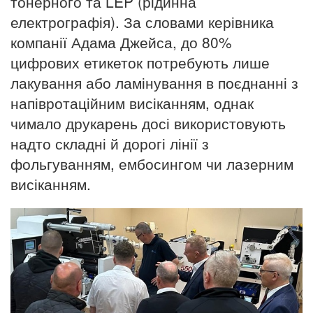
тонерного та LEP (рідинна
електрографія). За словами керівника
компанії Адама Джейса, до 80%
цифрових етикеток потребують лише
лакування або ламінування в поєднанні з
напівротаційним висіканням, однак
чимало друкарень досі використовують
надто складні й дорогі лінії з
фольгуванням, ембосингом чи лазерним
висіканням.