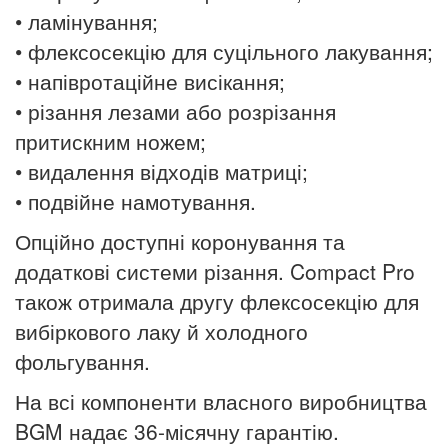
• ламінування;
• флексосекцію для суцільного лакування;
• напівротаційне висікання;
• різання лезами або
розрізання
притискним ножем
;
• видалення відходів матриці;
• подвійне намотування.
Опційно доступні
коронування
та
додаткові системи різання. Compact Pro
також отримала другу флексосекцію для
вибіркового лаку й холодного
фольгування.
На всі компоненти власного виробництва
BGM надає 36-місячну гарантію.