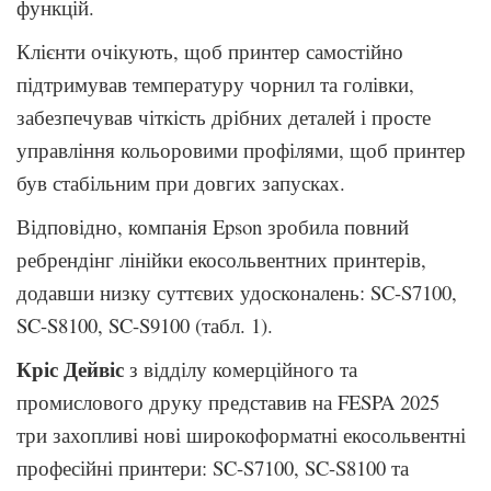
функцій.
Клієнти очікують, щоб принтер самостійно
підтримував температуру чорнил та голівки,
забезпечував чіткість дрібних деталей і просте
управління кольоровими профілями, щоб принтер
був стабільним при довгих запусках.
Відповідно, компанія Epson зробила повний
ребрендінг лінійки екосольвентних принтерів,
додавши низку суттєвих удосконалень: SC-S7100,
SC-S8100, SC-S9100 (табл. 1).
Кріс Дейвіс
з відділу комерційного та
промислового друку представив на FESPA 2025
три захопливі нові широкоформатні екосольвентні
професійні принтери: SC-S7100, SC-S8100 та