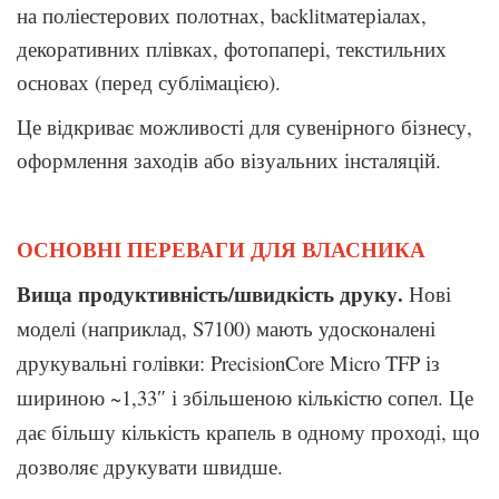
на поліестерових полотнах, backlitматеріалах,
декоративних плівках, фотопапері, текстильних
основах (перед сублімацією).
Це відкриває можливості для сувенірного бізнесу,
оформлення заходів або візуальних інсталяцій.
ОСНОВНІ ПЕРЕВАГИ ДЛЯ ВЛАСНИКА
Вища продуктивність/швидкість друку.
Нові
моделі (наприклад,
S7100) мають удосконалені
друкувальні голівки: PrecisionCore Micro
TFP із
шириною ~1,33″ і збільшеною кількістю сопел. Це
дає більшу
кількість крапель в одному проході, що
дозволяє друкувати швидше.