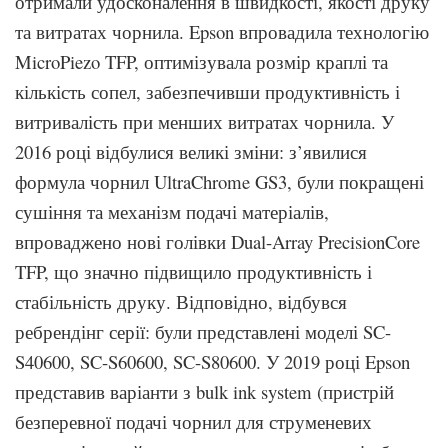
отримали удосконалення в швидкості, якості друку
та витратах чорнила. Epson впровадила технологію
MicroPiezo TFP, оптимізувала розмір краплі та
кількість сопел, забезпечивши продуктивність і
витривалість при менших витратах чорнила. У
2016 році відбулися великі зміни: з’явилися
формула чорнил UltraChrome GS3, були покращені
сушіння та механізм подачі матеріалів,
впроваджено нові голівки Dual-Array PrecisionCore
TFP, що значно підвищило продуктивність і
стабільність друку. Відповідно, відбувся
ребрендінг серії: були представлені моделі SC-
S40600, SC-S60600, SC-S80600. У 2019 році Epson
представив варіанти з bulk ink system (пристрій
безперевної подачі чорнил для струменевих