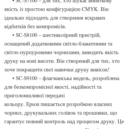
• SC-S7100 – для тих, хто шукає виняткову
якість із простою конфігурацією CMYK. Він
ідеально підходить для створення яскравих
відбитків без компромісів.
• SC-S8100 – шестиколірний пристрій,
оснащений додатковими світло-блакитними та
світло-пурпуровими чорнилами, виводить якість
друку на нові висоти. Він створений для тих, хто
хоче покращити свої навички друку вивісок!
• SC-S9100 – флагманська модель, розроблена
для безкомпромісної якості, надійності та
приголомшливої передачі
кольору. Epson пишається розробкою власних
чорнил, друкувальних голівок та прошивки, що
гарантує повний контроль над процесом друку. Це