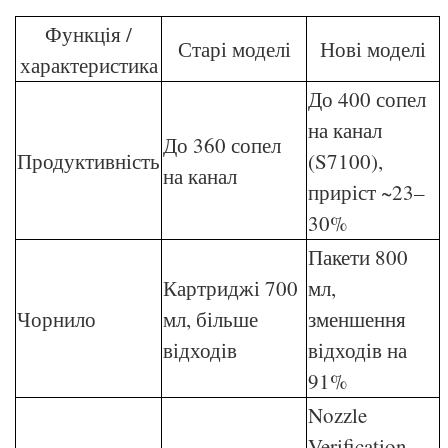
Функція /
Старі моделі
Нові моделі
характеристика
До 400 сопел
на канал
До 360 сопел
Продуктивність
(S7100),
на канал
приріст ~23–
30%
Пакети 800
Картриджі 700
мл,
Чорнило
мл, більше
зменшення
відходів
відходів на
91%
Nozzle
Verification