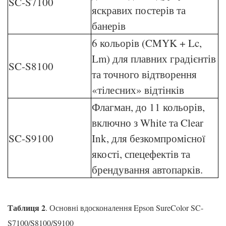
SC-S7100
яскравих постерів та
банерів
6 кольорів (CMYK + Lc,
Lm) для плавних градієнтів
SC-S8100
та точного відтворення
«тілесних» відтінків
Флагман, до 11 кольорів,
включно з White та Clear
SC-S9100
Ink, для безкомпромісної
якості, спецефектів та
брендування автопарків.
Таблиця 2
. Основні вдосконалення Epson SureColor SC-
S7100/S8100/S9100