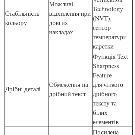
Можливі
Technology
Стабільність
відхилення при
(NVT),
кольору
довгих
сенсор
накладах
температури
каретки
Функція Text
Sharpness
Feature
Обмеження на
для чіткого
Дрібні деталі
дрібний текст
дрібного
тексту та
білих
елементів
Посилена