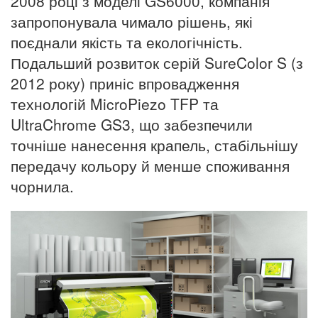
2008 році з моделі GS6000, компанія
запропонувала чимало рішень, які
поєднали якість та екологічність.
Подальший розвиток серій SureColor S (з
2012 року) приніс впровадження
технологій MicroPiezo TFP та
UltraChrome GS3, що забезпечили
точніше нанесення крапель, стабільнішу
передачу кольору й менше споживання
чорнила.