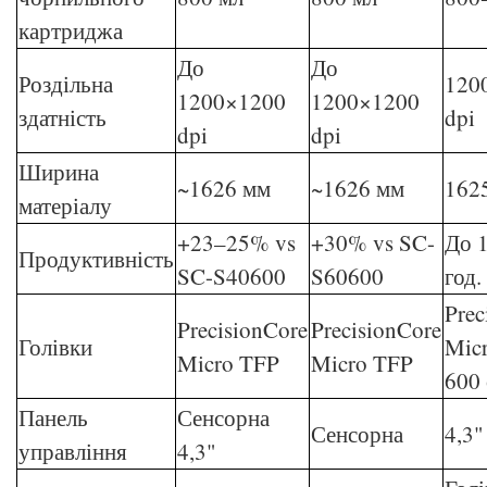
картриджа
До
До
Роздільна
120
1200×1200
1200×1200
здатність
dpi
dpi
dpi
Ширина
~1626 мм
~1626 мм
162
матеріалу
+23–25% vs
+30% vs SC-
До 1
Продуктивність
SC-S40600
S60600
год.
Prec
PrecisionCore
PrecisionCore
Голівки
Micr
Micro TFP
Micro TFP
600
Панель
Сенсорна
Сенсорна
4,3
управління
4,3"