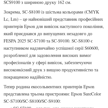
SCS9100 з шириною друку 162 см.
Зокрема, SC-S8100 із шістьма кольорами (CMYK
Lc, Lm) – це найновіший представник професійних
принтерів Epson для вивісок наступного покоління,
який приєднався до випущених незадовго до
FESPA 2025 SC-S7100 та SC-S9100. SC-S8100 є
наступником надзвичайно успішної серії S60600,
розробленої для задоволення високих вимог
професіоналів у сфері вивісок, забезпечуючи
високоякісний друк з вищою продуктивністю та
покращеною надійністю.
Тепер родина екосольвентних принтерів Epson
представлена трьома пристроями: Epson SureColor
SC-S7100/SC-S8100/SC-S9100: