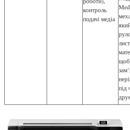
роботи),
Medi
контроль
меха
подачі медіа
який
рул
лис
мате
щоб
зам’
нер
під 
дру