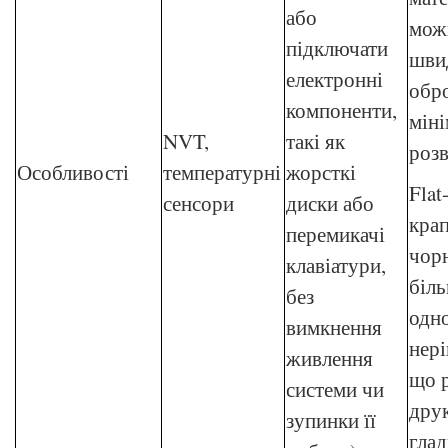
або
мож
підключати
шви
електронні
обро
компоненти,
мін
NVT,
такі як
розв
Особливості
температурні
жорсткі
Flat
сенсори
диски або
крап
перемикачі
чор
клавіатури,
біл
без
одно
вимкнення
нері
живлення
що 
системи чи
друк
зупинки її
глад