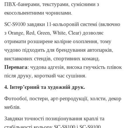
ПВХ-банерами, текстурами, сумісними з
екосольвентними чорнилами.
SC-S9100 завдяки 11-кольоровій системі (включно
з Orange, Red, Green, White, Clear) дозволяє
отримати розширене колірне охоплення, тому
чудово підходить для брендування автопарків,
виставкових стендів, спортивних команд.
Перевага
: чудова адгезія, висока гнучкість плівок
після друку, короткий час сушіння.
4. Інтер’єрний та художній друк.
Фотообої, постери, арт-репродукції, холсти, декор
меблів.
Завдяки точності позиціонування краплі та
стабільності кольору SC-S8100 і SC-S9100