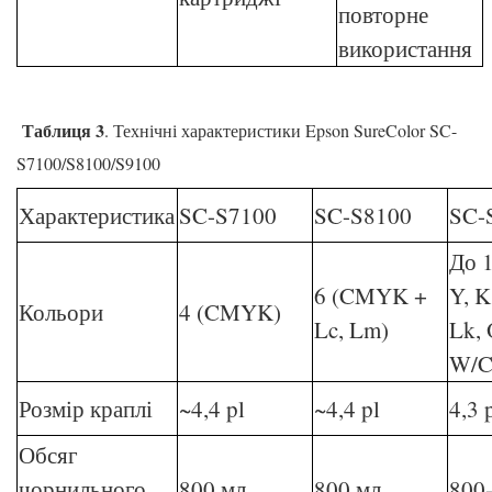
повторне
використання
Таблиця 3
. Технічні характеристики Epson SureColor SC-
S7100/S8100/S9100
Характеристика
SC-S7100
SC-S8100
SC-
До 1
6 (CMYK +
Y, K
Кольори
4 (CMYK)
Lc, Lm)
Lk, 
W/C
Розмір краплі
~4,4 pl
~4,4 pl
4,3 
Обсяг
чорнильного
800 мл
800 мл
800