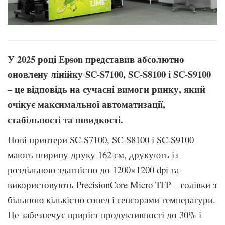
У 2025 році Epson представив абсолютно
оновлену лінійку SC-S7100, SC-S8100 і SC-S9100
– це відповідь на сучасні вимоги ринку, який
очікує максимальної автоматизації,
стабільності та швидкості.
Нові принтери SC-S7100, SC-S8100 і SC-S9100
мають ширину друку 162 см, друкують із
роздільною здатністю до 1200×1200 dpi та
використовують PrecisionCore Micro TFP – голівки з
більшою кількістю сопел і сенсорами температури.
Це забезпечує приріст продуктивності до 30% і