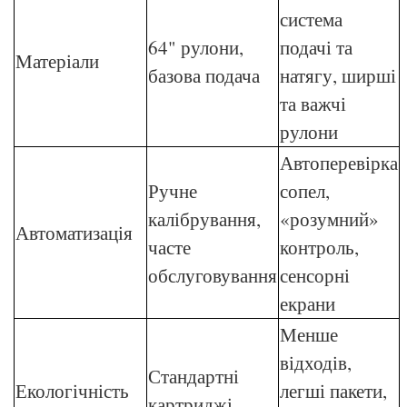
система
64" рулони,
подачі та
Матеріали
базова подача
натягу, ширші
та важчі
рулони
Автоперевірка
Ручне
сопел,
калібрування,
«розумний»
Автоматизація
часте
контроль,
обслуговування
сенсорні
екрани
Менше
відходів,
Стандартні
Екологічність
легші пакети,
картриджі