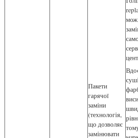
Голі
repl
мож
замі
само
серв
цент
Вдо
суш
Пакети
фар
гарячої
вис
заміни
шви
(технологія,
рівн
що дозволяє
том
замінювати
мате