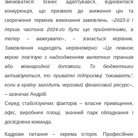
змінюватися: бізнес адаптувався, відновилася
конкуренція, що призвело до зниження цін та
скорочення термінів виконання замовлень. «
2023-й і
перша частина 2024-го були ще прийнятними, а
тепер – важкувато
», – зізнається керівник.
Замовлення надходять нерівномірно: «
Це певною
мірою пов’язую з надходженням валютних траншів
або міжнародної допомоги. То бюджетники
активізуються, то приватні підприємці “оживають”,
коли в країну заходить черговий
фінансовий ресурс
»,
– зазначає Андрій.
Серед стабілізуючих факторів – власне приміщення,
офіс, виробничі площі, значний парк обладнання і
досвідчена команда.
Кадрове питання – окрема історія. Професійних