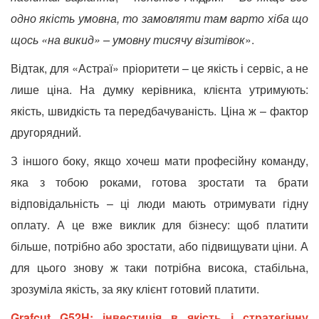
одно якість умовна, то замовляти там варто хіба що
щось «на викид» – умовну тисячу візитівок
».
Відтак, для «Астраї» пріоритети – це якість і сервіс, а не
лише ціна. На думку керівника, клієнта утримують:
якість, швидкість та передбачуваність. Ціна ж – фактор
другорядний.
З іншого боку, якщо хочеш мати професійну команду,
яка з тобою роками, готова зростати та брати
відповідальність – ці люди мають отримувати гідну
оплату. А це вже виклик для бізнесу: щоб платити
більше, потрібно або зростати, або підвищувати ціни. А
для цього знову ж таки потрібна висока, стабільна,
зрозуміла якість, за яку клієнт готовий платити.
Grafcut G52H: інвестиція в якість і стратегічну