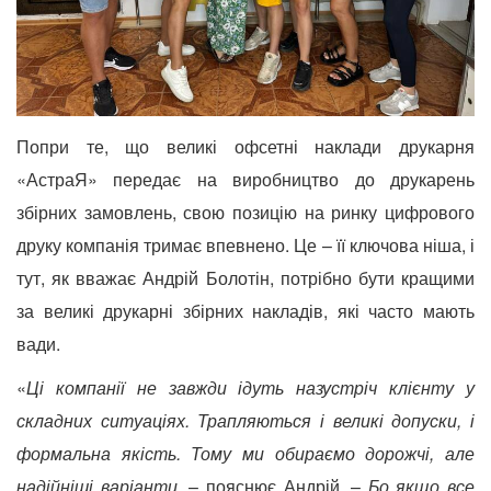
Попри те, що великі офсетні наклади друкарня
«АстраЯ» передає на виробництво до друкарень
збірних замовлень, свою позицію на
ринку цифрового
друку компанія тримає впевнено. Це – її ключова ніша, і
тут, як вважає Андрій Болотін, потрібно бути кращими
за
великі друкарні збірних накладів, які часто мають
вади.
«
Ці компанії не завжди ідуть назустріч клієнту у
складних ситуаціях. Трапляються і великі допуски, і
формальна якість. Тому ми обираємо дорожчі, але
надійніші варіанти
, – пояснює Андрій. –
Бо якщо все