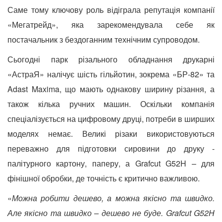
Саме тому ключову роль відіграла репутація компанії
«Мегатрейд», яка зарекомендувала себе як
постачальник з бездоганним технічним супроводом.
Сьогодні парк різального обладнання друкарні
«АстраЯ» налічує шість гільйотин, зокрема «БР-82» та
Adast Maxima, що мають однакову ширину різання, а
також кілька ручних машин. Оскільки компанія
спеціалізується на цифровому друці, потреби в ширших
моделях немає. Великі різаки використовуються
переважно для підготовки сировини до друку -
палітурного картону, паперу, а Grafcut G52H – для
фінішної обробки, де точність є критично важливою.
«
Можна робити дешево, а можна якісно та швидко.
Але якісно та швидко – дешево не буде. Grafcut G52H