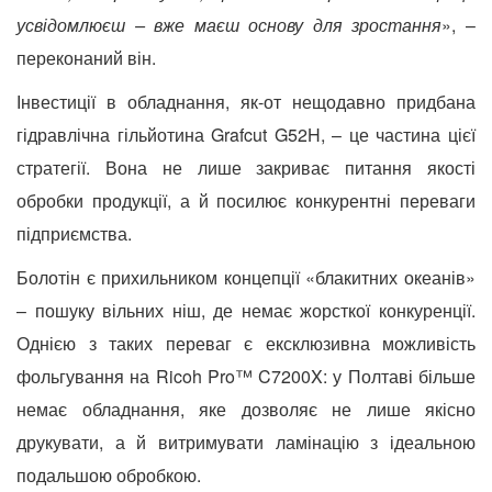
усвідомлюєш – вже маєш основу для зростання
», –
переконаний він.
Інвестиції в обладнання, як-от нещодавно придбана
гідравлічна гільйотина Grafcut G52H, – це частина цієї
стратегії. Вона не лише
закриває питання якості
обробки продукції, а й посилює конкурентні переваги
підприємства.
Болотін є прихильником концепції «блакитних океанів»
– пошуку вільних ніш, де немає жорсткої конкуренції.
Однією з таких переваг є
ексклюзивна можливість
фольгування на Ricoh Pro™ C7200X: у Полтаві більше
немає обладнання, яке дозволяє не лише якісно
друкувати, а й витримувати ламінацію з ідеальною
подальшою обробкою.