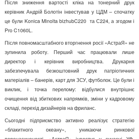
Після зниження вартості кліка на тонерний друк
керівник Андрій Болотін інвестував у ЦДМ – спочатку
це були Konica Minolta bizhub
C220 та С224, а згодом і
Pro C1060L.
Після повномасштабного вторгнення росії «АстраЯ» не
зупинила роботу. Перший час працювали лише
директор і керівник виробництва. Друкарня
забезпечувала безкоштовний друк патріотичних
матеріалів – банерів, карт для ЗСУ, футболок. Це були і
виклик, і точка перелому: відбулися внутрішнє
очищення від збиткових напрямків, зміни у кадровому
складі, перехід дизайнерів на фриланс.
Сьогодні підприємство активно реалізує стратегію
«блакитного океану», уникаючи ринкової
перенасиченості. «АстраЯ» інвестує у
сучасні УФ-