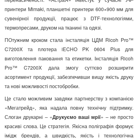
принтери Mimaki, планшетні принтери 600×900 мм для
сувенірної продукції, працює з DTF-технологіями,
термопресами,
друком на тканині та одязі.
ПОтужним кроком стала інсталяція ЦДМ Ricoh Pro™
C7200X та плотера iECHO PK 0604 Plus для
виготовлення паковання та етикетки. Інсталяція Ricoh
Pro™ C7200X дала змогу суттєво розширити
асортимент продукції, забезпечивши вищу якість друку
та нові можливості постобробки.
Це стало можливим завдяки партнерству з компанією
«Мегатрейд», яка надала повну технічну підтримку.
Слоган друкарні – «
Друкуємо ваші мрії
» – не просто
красиві слова. Це стратегія. Якісна поліграфія формує
імідж брендів, а швидкість, якість і технологічна