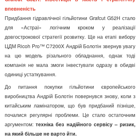
впевненість
Придбання гідравлічної гільйотини Grafcut G52H стало
для «Астраї» логічним кроком у реалізації
довгострокової стратегії розвитку. Ще на етапі вибору
ЦДМ Ricoh Pro™ C7200X Андрій Болотін звернув увагу
на цю модель різального обладнання, однак тоді
компанія не мала змоги інвестувати одразу в обидві
одиниці устаткування.
До питання покупки гільйотини європейського
виробництва Андрій Болотін повернувся знову, коли з
китайським ламінатором, що був придбаний пізніше,
почалися регулярні проблеми. Це стало остаточним
аргументом:
техніка без надійного сервісу – ризик,
на який більше не варто йти.