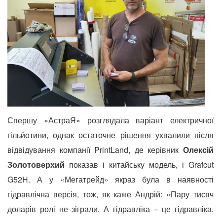
Спершу «АстраЯ» розглядала варіант електричної
гільйотини, однак остаточне рішення ухвалили після
відвідування компанії
PrintLand, де керівник
Олексій
Золотоверхий
показав і китайську модель, і Grafcut
G52H. А у «Мегатрейд» якраз була в наявності
гідравлічна версія, тож, як каже Андрій: «Пару тисяч
доларів ролі не зіграли. А гідравліка – це гідравліка.