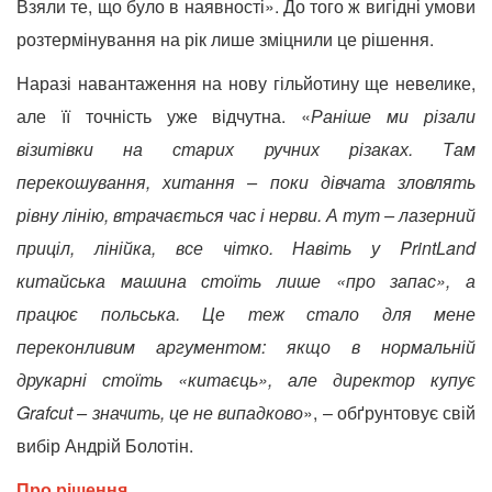
Взяли те, що було в
наявності». До того ж вигідні умови
розтермінування на рік лише зміцнили це рішення.
Наразі навантаження на нову гільйотину ще невелике,
але її точність уже відчутна. «
Раніше ми різали
візитівки на старих ручних
різаках. Там
перекошування, хитання – поки дівчата зловлять
рівну лінію, втрачається час і нерви. А тут – лазерний
приціл, лінійка, все
чітко. Навіть у PrintLand
китайська машина стоїть лише «про запас», а
працює польська. Це теж стало для мене
переконливим аргументом: якщо в нормальній
друкарні стоїть «китаєць», але директор купує
Grafcut – значить, це не випадково
», – обґрунтовує свій
вибір Андрій Болотін.
Про рішення