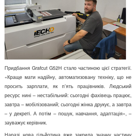
Придбання Grafcut G52H стало частиною цієї стратегії.
«Краще мати надійну, автоматизовану техніку, що не
просить зарплати, як
п’ять працівників. Людський
ресурс нині – нестабільний: сьогодні фахівець працює,
завтра – мобілізований; сьогодні жінка друкує,
а завтра
– у декреті. А потім – пошук, навчання, адаптація», –
зауважує керівник.
Наразі нова гільйотина вже закрила значну частину