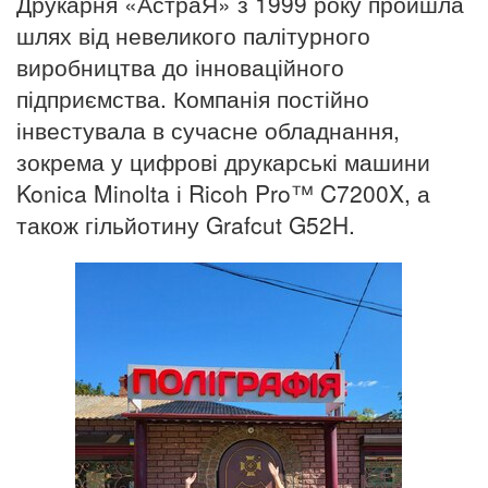
Друкарня «АстраЯ» з 1999 року пройшла
шлях від невеликого палітурного
виробництва до інноваційного
підприємства. Компанія постійно
інвестувала в сучасне обладнання,
зокрема у цифрові друкарські машини
Konica Minolta і Ricoh Pro™ C7200X, а
також гільйотину Grafcut G52H.