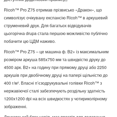
Ricoh™ Pro Z75 отримав прізвисько «Дракон», що
символізує очікувану експансію Ricoh™ в аркушевий
струменевий друк. Для багатьох відвідувачів
цьогорічна drupa стала першою можливістю публічно
побачити цю ЦДМ наживо.
Ricoh™ Pro Z75 – це машина ф. B2+ із максимальним
розміром аркуша 585x750 мм та швидкістю друку до
4500 арк. B2+ на годину при прямому друці або 2250
аркушів при двобічному друці на папері щільністю до
400 г/м². Власні п’єзодрукувальні голівки Ricoh™ з
нержавіючої сталі забезпечують роздільну здатність
1200x1200 dpi на всіх швидкостях у чотириколірному
зображенні.
Друкарський блок навіть має простір для додавання