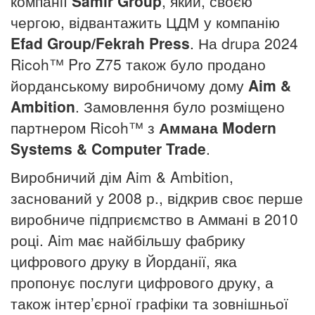
компанії
Samir Group
, який, своєю
чергою, відвантажить ЦДМ у компанію
Efad Group/Fekrah Press
. На drupa 2024
Ricoh™ Pro Z75 також було продано
йорданському виробничому дому
Aim &
Ambition
. Замовлення було розміщено
партнером Ricoh™ з
Аммана Modern
Systems & Computer Trade
.
Виробничий дім Aim & Ambition,
заснований у 2008 р., відкрив своє перше
виробниче підприємство в Аммані в 2010
році. Aim має найбільшу фабрику
цифрового друку в Йорданії, яка
пропонує послуги цифрового друку, а
також інтер’єрної графіки та зовнішньої