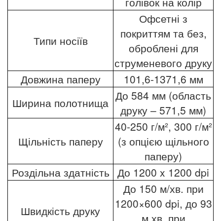
голівок на колір
Офсетні з
покриттям та без,
Типи носіїв
оброблені для
струменевого друку
Довжина паперу
101,6-1371,6 мм
До 584 мм (область
Ширина полотнища
друку – 571,5 мм)
40-250 г/м², 300 г/м²
Щільність паперу
(з опцією щільного
паперу)
Роздільна здатність
До 1200 x 1200 dpi
До 150 м/хв. при
1200×600 dpi, до 93
Швидкість друку
м хв. при