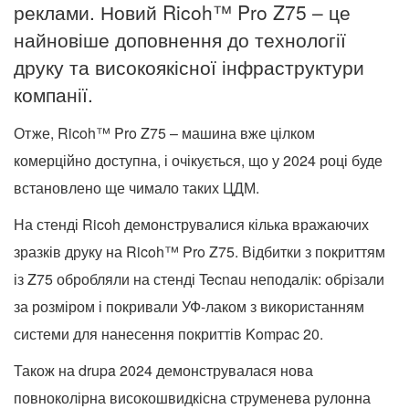
реклами. Новий Ricoh™ Pro Z75 – це
найновіше доповнення до технології
друку та високоякісної інфраструктури
компанії.
Отже, Ricoh™ Pro Z75 – машина вже цілком
комерційно доступна, і очікується, що у 2024 році буде
встановлено ще чимало таких ЦДМ.
На стенді Ricoh демонструвалися кілька вражаючих
зразків друку на Ricoh™ Pro Z75. Відбитки з покриттям
із Z75 обробляли на стенді Tecnau неподалік: обрізали
за розміром і покривали УФ-лаком з використанням
системи для нанесення покриттів Kompac 20.
Також на drupa 2024 демонструвалася нова
повноколірна високошвидкісна струменева рулонна