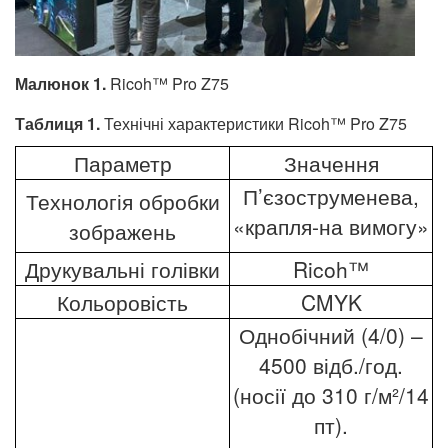
Малюнок 1.
Ricoh™ Pro Z75
Таблиця 1.
Технічні характеристики Ricoh™ Pro Z75
Параметр
Значення
П’єзоструменева,
Технологія обробки
«крапля-на вимогу»
зображень
Друкувальні голівки
Ricoh™
Кольоровість
CMYK
Однобічний (4/0) –
4500 відб./год.
(носії до 310 г/м²/14
пт).