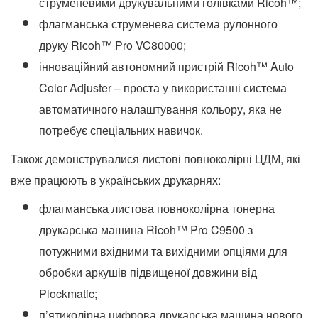
струменевими друкувальними голівками Ricoh™;
флагманська струменева система рулонного
друку Ricoh™ Pro VC80000;
інноваційний автономний пристрій Ricoh™ Auto
Color Adjuster – проста у використанні система
автоматичного налаштування кольору, яка не
потребує спеціальних навичок.
Також демонструвалися листові повноколірні ЦДМ, які
вже працюють в українських друкарнях:
флагманська листова повноколірна тонерна
друкарська машина Ricoh™ Pro C9500 з
потужними вхідними та вихідними опціями для
обробки аркушів підвищеної довжини від
Plockmatic;
п’ятиколірна цифрова друкарська машина нового