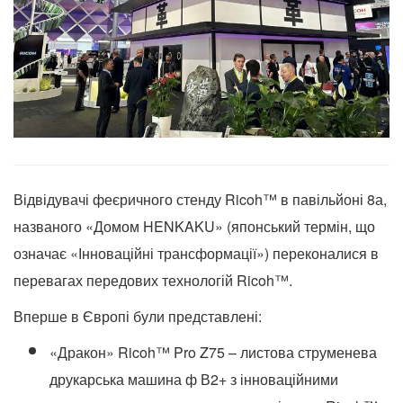
Відвідувачі феєричного стенду Ricoh™ в павільйоні 8а,
названого «Домом HENKAKU» (японський термін, що
означає «Інноваційні трансформації») переконалися в
перевагах передових технологій Ricoh™.
Вперше в Європі були представлені:
«Дракон» Ricoh™ Pro Z75 – листова струменева
друкарська машина ф В2+ з інноваційними