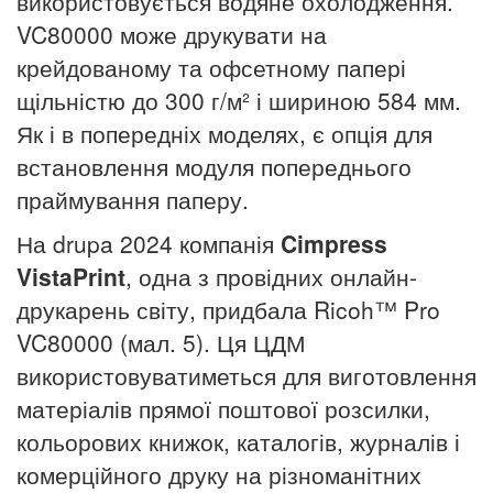
використовується водяне охолодження.
VC80000 може друкувати на
крейдованому та офсетному папері
щільністю до 300 г/м² і шириною 584 мм.
Як і в попередніх моделях, є опція для
встановлення модуля попереднього
праймування паперу.
На drupa 2024 компанія
Cimpress
VistaPrint
, одна з провідних онлайн-
друкарень світу, придбала Ricoh™ Pro
VC80000 (мал. 5). Ця ЦДМ
використовуватиметься для виготовлення
матеріалів прямої поштової розсилки,
кольорових книжок, каталогів, журналів і
комерційного друку на різноманітних