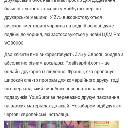
більшої кількості кольорів у майбутніх версіях
друкарської машини. У Z75 використовуються
високопігментовані чорнила на водній основі, дуже
подібні до чорнил, які застосовуються у новій ЦДМ Pro
VC80000.
Два клієнти вже використовують Z75 у Європі, обидва з
абсолютно різним досвідом: Realisaprint.com – це
онлайн-друкарня із південної Франції, яка пропонує
широкий спектр програм для комерційного друку, тоді
як нідерландський виробник персоналізованих
подарунків YourSurprise переважно друкує паковання
на важких матеріалах до акцій. Незабаром відбудуться
чергові європейські інсталяції.