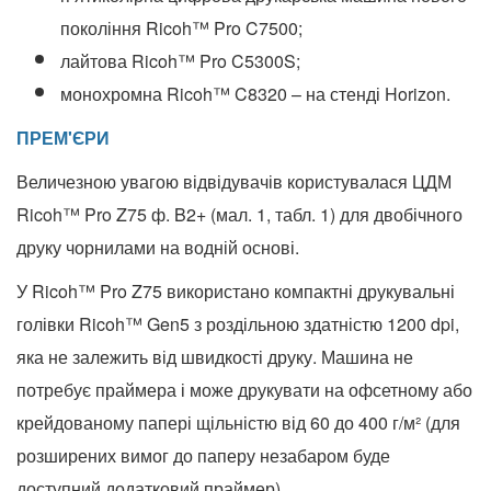
покоління Ricoh™ Pro C7500;
лайтова Ricoh™ Pro C5300S;
монохромна Ricoh™ C8320 – на стенді Horizon.
ПРЕМ'ЄРИ
Величезною увагою відвідувачів користувалася ЦДМ
Ricoh™ Pro Z75 ф. B2+ (мал. 1, табл. 1) для двобічного
друку чорнилами на водній основі.
У Ricoh™ Pro Z75 використано компактні друкувальні
голівки Ricoh™ Gen5 з роздільною здатністю 1200 dpi,
яка не залежить від швидкості друку. Машина не
потребує праймера і може друкувати на офсетному або
крейдованому папері щільністю від 60 до 400 г/м² (для
розширених вимог до паперу незабаром буде
доступний додатковий праймер).