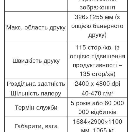
зображення
326×1255 мм (з
опцією банерного
Макс. область друку
друку)
115 стор./хв. (з
опцією підвищення
Швидкість друку
продуктивності –
135 стор/хв)
Роздільна здатність
2400 x 4800 dpi
Щільність паперу
40-470 г/м²
5 років або 60 000
Термін служби
000 відбитків
1684×2900×1100
Габарити, вага
мм, 1065 кг