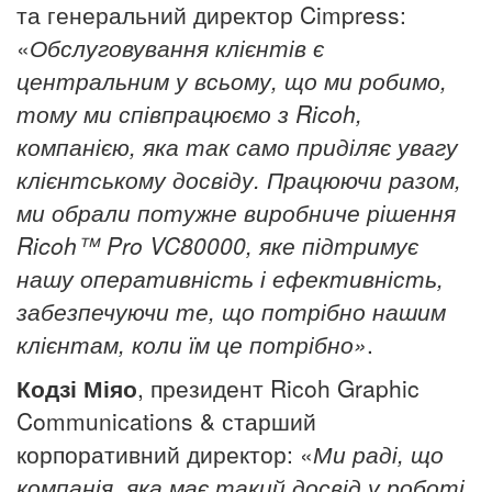
та генеральний директор Cimpress:
«
Обслуговування клієнтів є
центральним у всьому, що ми робимо,
тому ми співпрацюємо з Ricoh,
компанією, яка так само приділяє увагу
клієнтському досвіду. Працюючи разом,
ми обрали потужне виробниче рішення
Ricoh™ Pro VC80000, яке підтримує
нашу оперативність і ефективність,
забезпечуючи те, що потрібно нашим
клієнтам, коли їм це потрібно»
.
Кодзі Міяо
, президент Ricoh Graphic
Communications & старший
корпоративний директор: «
Ми раді, що
компанія, яка має такий досвід у роботі