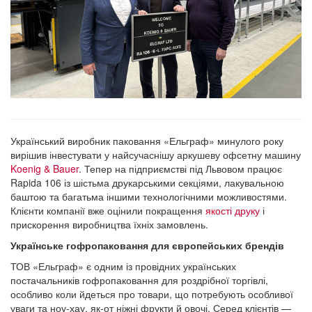
Український виробник паковання «Ельграф» минулого року
вирішив інвестувати у найсучаснішу аркушеву офсетну машину
Koenig & Bauer
. Тепер на підприємстві під Львовом працює
Rapida 106 із шістьма друкарськими секціями, лакувальною
баштою та багатьма іншими технологічними можливостями.
Клієнти компанії вже оцінили покращення
якості друку
і
прискорення виробництва їхніх замовлень.
Українське гофропаковання для європейських брендів
ТОВ «Ельграф» є одним із провідних українських
постачальників гофропаковання для роздрібної торгівлі,
особливо коли йдеться про товари, що потребують особливої
уваги та ноу-хау, як-от ніжні фрукти й овочі. Серед клієнтів —