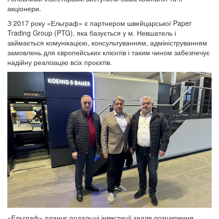
акціонери.
З 2017 року «Ельграф» є партнером швейцарської Paper
Trading Group (PTG), яка базується у м. Невшатель і
займається комунікацією, консультуванням, адмініструванням
замовлень для європейських клієнтів і таким чином забезпечує
надійну реалізацію всіх проєктів.
«Ельграф» планує подальші інвестиції задля розширення