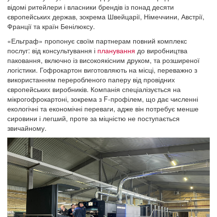
відомі ритейлери і власники брендів із понад десяти
європейських держав, зокрема Швейцарії, Німеччини, Австрії,
Франції та країн Бенілюксу.
«Ельграф» пропонує своїм партнерам повний комплекс
послуг: від консультування і
планування
до виробництва
паковання, включно із високоякісним друком, та розширеної
логістики. Гофрокартон виготовляють на місці, переважно з
використанням переробленого паперу від провідних
європейських виробників. Компанія спеціалізується на
мікрогофрокартоні, зокрема з F-профілем, що дає численні
екологічні та економічні переваги, адже він потребує менше
сировини і легший, проте за міцністю не поступається
звичайному.