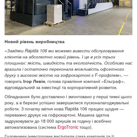
Новий рівень виробництва
«Завдяки Rapida 106 ми можемо вивести обслуговування
клієнтів на абсолютно новий рівень. І це в усіх трьох
площинах: якість, швидкість та екологічність. Особливо нас
вразила і остаточно переконала можливість офсетного
друку з високою якістю на гофрокартоні з F-профілем»,
—
говорить
Ігор Левін
, голова правління компанії «Ельграф»,
відповідальний за інвестиції та корпоративний розвиток.
Обладнання було доставлено і змонтовано у перші тижні цього
року, а в березні успішно завершилися пусконалагоджувальні
роботи. З початку квітня нова Rapida 106 працює щодня —
переважно друкує на гофрокартоні. Машина здатна
задруковувати до 18 000 аркушів за годину і всебічно
автоматизована (система
ErgoTronic
тощо).
Головними інвесторами виступили сама компанія та її